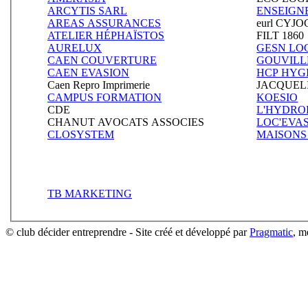
ARCYTIS SARL
ENSEIGNE
AREAS ASSURANCES
eurl CYJ
ATELIER HÉPHAÏSTOS
FILT 1860
AURELUX
GESN LO
CAEN COUVERTURE
GOUVILL
CAEN EVASION
HCP HYG
Caen Repro Imprimerie
JACQUEL
CAMPUS FORMATION
KOESIO
CDE
L'HYDRO
CHANUT AVOCATS ASSOCIES
LOC'EVAS
CLOSYSTEM
MAISONS
TB MARKETING
© club décider entreprendre - Site créé et développé par
Pragmatic
, 